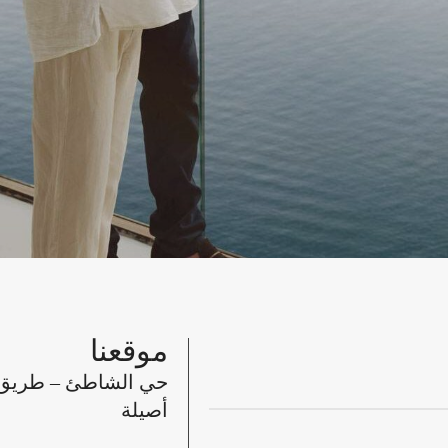
موقعنا
حي الشاطئ – طريق 
أصيلة